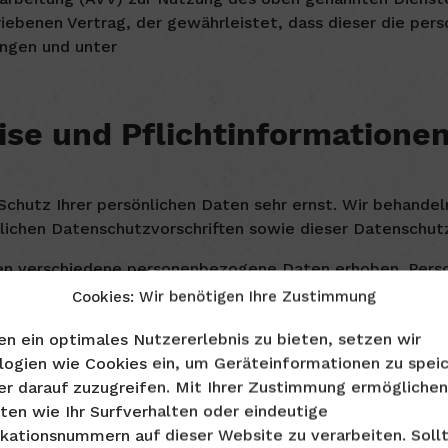
iebenen Vertrag, der gewährleistet, dass dieser die pe
ngen und unter
se und Pflicht­informatione
Schutz Ihrer persönlichen Daten sehr ernst. Wir behand
lichen Datenschutzvorschriften sowie dieser Datenschutz
en verschiedene personenbezogene Daten erhoben. Pers
en können. Die vorliegende Datenschutzerklärung erläute
Cookies: Wir benötigen Ihre Zustimmung
n ein optimales Nutzererlebnis zu bieten, setzen wir
chieht.
logien wie Cookies ein, um Geräteinformationen zu spei
rtragung im Internet (z. B. bei der Kommunikation per E-
er darauf zuzugreifen. Mit Ihrer Zustimmung ermöglichen
Zugriff durch Dritte ist nicht möglich.
ten wie Ihr Surfverhalten oder eindeutige
ikationsnummern auf dieser Website zu verarbeiten. Soll