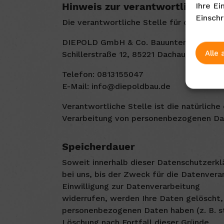
Hinweis zur verantwortlichen St
Ihre Ei
Einsch
Die verantwortliche Stelle für die Daten
DIEPOLD GmbH & Co. Bauunternehmung
Alle 
Schillerstraße 12, 85221 Dachau
Telefon: 0813155047
E-Mail: info@diepoldbau.de
Verantwortliche Stelle ist die natürlich
Verarbeitung von personenbezogenen Date
Speicherdauer
Soweit innerhalb dieser Datenschutzerkl
bei uns, bis der Zweck für die Datenver
Einwilligung zur Datenverarbeitung
widerrufen, werden Ihre Daten gelöscht, 
personenbezogenen Daten haben (z. B. st
Löschung nach Fortfall dieser Gründe.