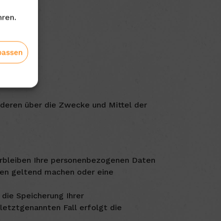
ren.
passen
anderen über die Zwecke und Mittel der
erbleiben Ihre personenbezogenen Daten
chen geltend machen oder eine
 die Speicherung Ihrer
letztgenannten Fall erfolgt die